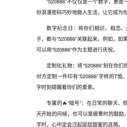
“520886”不仅仅是一个数字，
份浪漫密码巧妙地融入生活，让它成为
数字纪念日：将你们相识、相恋、
子，都与“520886”关联起来。例如，
可以用“520886”作为主题进行庆祝。
定制化礼物：将“520886”刻在
对方定制一件印有“520886”字样的
字时刻提醒着你们的爱意。
专属的🔥“暗号”：在日常的聊天、短
天开始的问候，也可以是疲惫时的鼓励
字时，心中定会泛起层层甜蜜的涟漪。