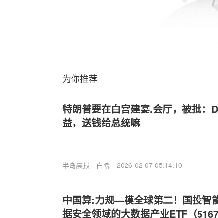
为你推荐
特朗普要在白宫建宴.会厅，被批：D
益，送钱给总统嘛
半岛晨报
白晓
2026-02-07 05:14:10
中国算:力规—模全球第二！国投智能
据安全领域的大数据产业ETF（5167