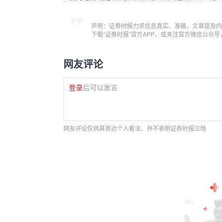
声明：证券时报力求信息真实、准确，文章提及内
下载“证券时报”官方APP，或关注官方微信公众
网友评论
登录
后可以发言
网友评论仅供其表达个人看法，并不表明证券时报立场