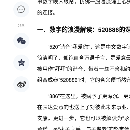
串数字映入眼帘，仿佛一股暖流涌上心
的连接。
分享
一、数字的浪漫解读：520886的
“520”谐音“我爱你”，这是中文
简洁明了，却饱📘含万语千言，是爱意最
被用作“拜拜”的谐音，带着一丝不舍和约
组合成😎“520886”时，它的含义便悄然
“886”在这里，被赋予了更深沉、
在表达爱意的也送上了对彼此未来事业
安康。更进一步，它也可以被解读为“永
承诺，是“执子之手，与子偕老”的坚定