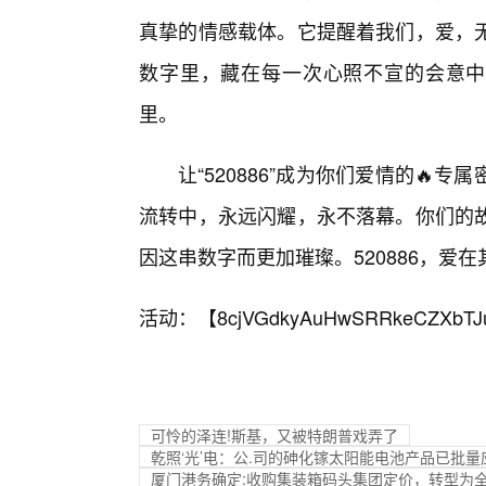
真挚的情感载体。它提醒着我们，爱，
数字里，藏在每一次心照不宣的会意中
里。
让“520886”成为你们爱情的🔥
流转中，永远闪耀，永不落幕。你们的
因这串数字而更加璀璨。520886，爱
活动：【
8cjVGdkyAuHwSRRkeCZXbTJ
可怜的泽连!斯基，又被特朗普戏弄了
乾照‘光’电：公.司的砷化镓太阳能电池产品已批
厦门港务确定:收购集装箱码头集团定价，转型为