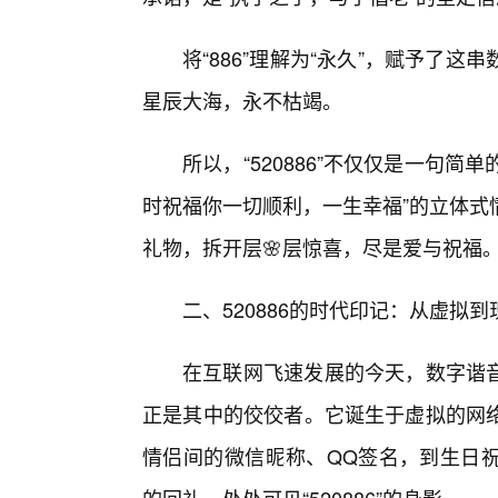
将“886”理解为“永久”，赋予了
星辰大海，永不枯竭。
所以，“520886”不仅仅是一句简
时祝福你一切顺利，一生幸福”的立体式
礼物，拆开层🌸层惊喜，尽是爱与祝福
二、520886的时代印记：从虚拟
在互联网飞速发展的今天，数字谐音已
正是其中的佼佼者。它诞生于虚拟的网
情侣间的微信昵称、QQ签名，到生日