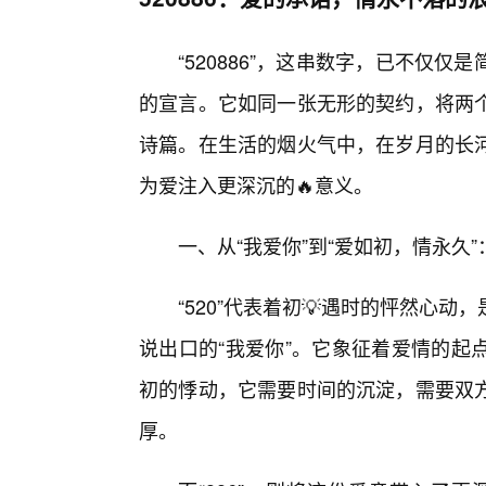
“520886”，这串数字，已不仅
的宣言。它如同一张无形的契约，将两
诗篇。在生活的烟火气中，在岁月的长
为爱注入更深沉的🔥意义。
一、从“我爱你”到“爱如初，情永久”
“520”代表着初💡遇时的怦然心
说出口的“我爱你”。它象征着爱情的起
初的悸动，它需要时间的沉淀，需要双
厚。