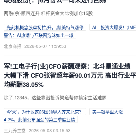
两融{余}额四连升 杠杆资金大比例加仓15股
光刻机概念股盘初拉,升，,凯美特气涨停
AI—投资大爆发！;IMF
警告：AI热潮与互联网泡沫如出一辙
北京商报
2026-05-07 11:39:53
军!工电子行{业}CFO薪酬观察：北斗星通业绩
大幅下滑 CFO张智超年薪90.01万元 高出行业平
均薪酬38.05%
除了,12345，这些靠谱投诉渠道帮你搞定生活难题
今‘天’，为什么这26国领导人齐来北京？
美—银早盘大涨
4.2%，此前公布强劲的第三季度业绩
三九养生堂
2026-05-03 03:15:53