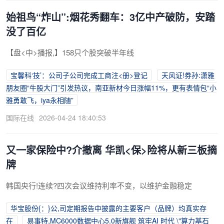
始祖鸟“炸山”:烟花秀翻车：3亿中产破防，安踏
没了百亿
【盘<中>播报,】158只个股突破半年线
宝馨科‘技’：公司子公司完成工商注<册>登记
天风证!券孙:潇雅
朋友圈“牛股大门”引发热议，南亚新材今日涨幅11%，更有表情包“小
雅勇敢飞，iya永相随”
国际在线
2026-04-24 18:40:53
又一家保险中?介撤离 华凯<保>险将从新三板摘
牌
韩国央行!连续?四次会议维持利率不变，以维护金融稳定
华宝股份{：}公,司定期报告中披露的主要客户（品牌）均真实存
在
易事特,MC6000数据中心5.0新旗舰 筑牢AI 时代 \"算力基石