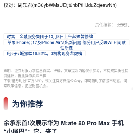
校对：周轶君(mC6ybWMsUEtjt6hbPtHJduZcjeawNh)
责任编辑： 张安妮
时富—金融服务集团于10月8日上午起短暂停牌
苹果iPhone; ;17及iPhone Air又出新问题 部分用户反映Wi-Fi间歇
性断连
电<子>城振幅16.82%，3机构现身龙虎榜
声明：证券时报力求信息真实、准确，文章提及内容仅供参考，不构成实质性投
资建议，据此操作风险自担
下载"证券时报"官方APP，或关注官方微信公众号，即可随时了解股市动态，洞
察政策信息，把握财富机会。
为你推荐
余承东首!次展示华为 M:ate 80 Pro Max 手机
“小尾巴”：它，来了