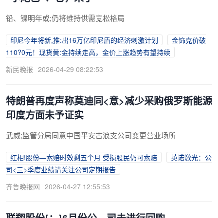
铅、镍明年或;仍将维持供需宽松格局
印尼今年将新,推:出16万亿印尼盾的经济刺激计划
金饰克价破
110?0元！现货黄:金持续走高，金价上涨趋势有望持续
新民晚报
2026-04-29 08:22:53
特朗普再度声称莫迪同<意>减少采购俄罗斯能源
印度方面未予证实
武威;监管分局同意中国平安古浪支公司变更营业场所
红相!股份—索赔时效剩五个月 受损股民仍可索赔
英诺激光：公
司<三>季度业绩请关注公司定期报告
齐鲁晚报网
2026-04-27 12:55:53
联翔股份{：}6月份公—司未进行回购