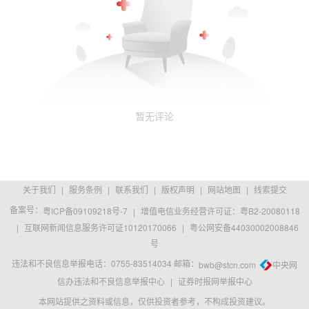
暂无评论
关于我们
|
服务条例
|
联系我们
|
版权声明
|
网站地图
|
线索提交
备案号：
粤ICP备09109218号-7
|
增值电信业务经营许可证：粤B2-20080118
|
互联网新闻信息服务许可证10120170066
|
粤公网安备44030002008846
号
违法和不良信息举报电话：0755-83514034 邮箱：
bwb@stcn.com
中央网
信办违法和不良信息举报中心
|
证券时报网举报中心
本网站提供之资料或信息，仅供投资者参考，不构成投资建议。