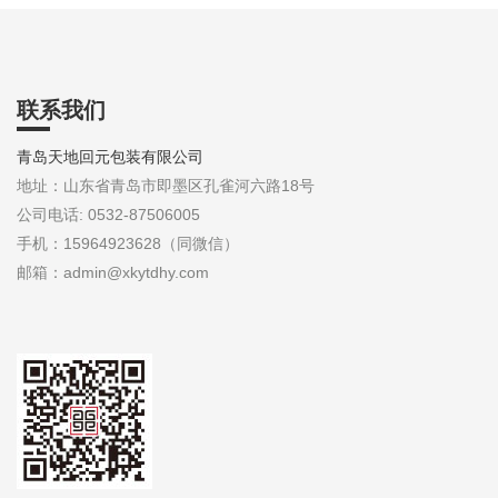
联系我们
青岛天地回元包装有限公司
地址：山东省青岛市即墨区孔雀河六路18号
公司电话: 0532-87506005
手机：15964923628（同微信）
邮箱：admin@xkytdhy.com