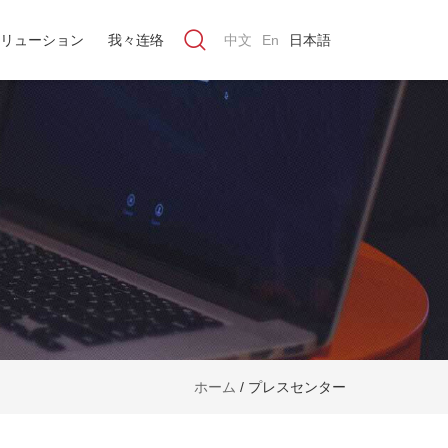
リューション
我々连络
中文
En
日本語
ホーム
/
プレスセンター