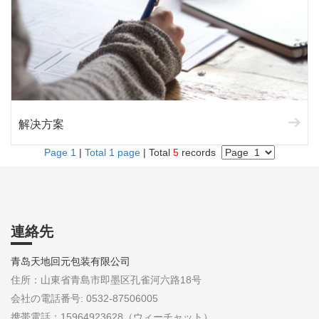
解决方案
Page 1
|
Total 1 page
| Total
5
records
連絡先
青岛天地回元包装有限公司
住所：山東省青島市即墨区孔雀河六路18号
会社の電話番号: 0532-87506005
携帯電話：15964923628（ウィーチャット）