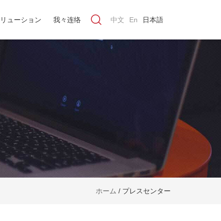
リューション
我々连络
中文
En
日本語
ホーム
/
プレスセンター