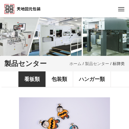
Togg
navi
製品センター
ホーム
/
製品センター
/
标牌类
看板類
包装類
ハンガー類