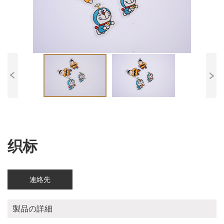
织标
連絡先
製品の詳細