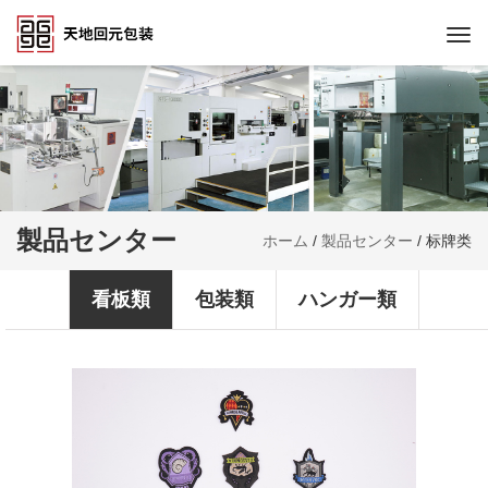
Togg
navi
製品センター
ホーム
/
製品センター
/
标牌类
看板類
包装類
ハンガー類