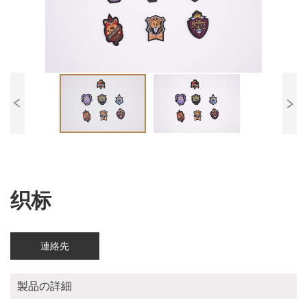
织标
連絡先
製品の詳細