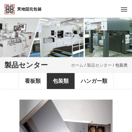
Togg
navi
製品センター
ホーム
/
製品センター
/
包装类
看板類
包装類
ハンガー類