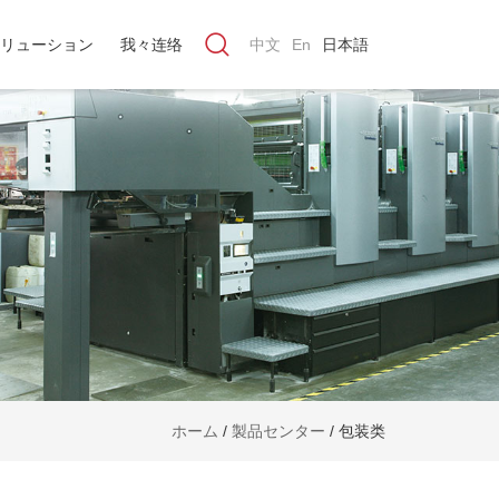
リューション
我々连络
中文
En
日本語
ホーム
/
製品センター
/
包装类