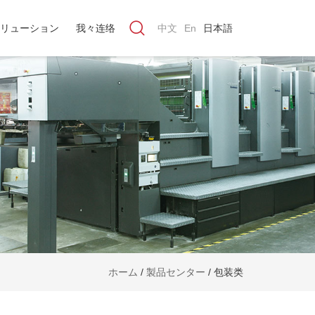
リューション
我々连络
中文
En
日本語
ホーム
/
製品センター
/
包装类