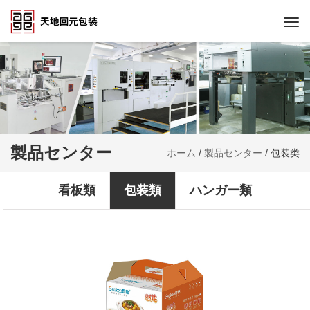
Togg
navi
製品センター
ホーム
/
製品センター
/
包装类
看板類
包装類
ハンガー類