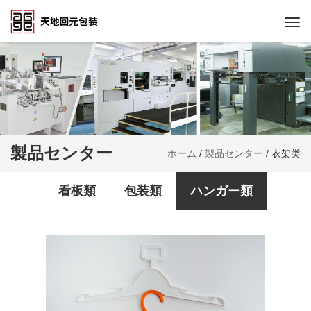
Togg
navi
製品センター
ホーム
/
製品センター
/
衣架类
看板類
包装類
ハンガー類