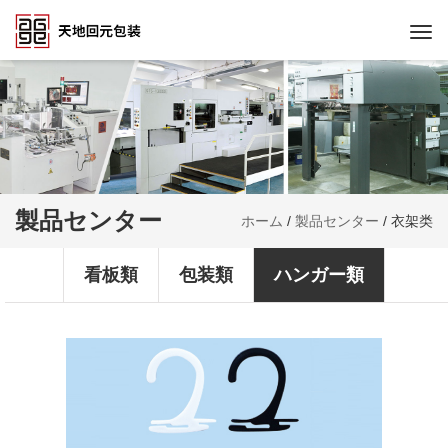
Togg
navi
製品センター
ホーム
/
製品センター
/
衣架类
看板類
包装類
ハンガー類